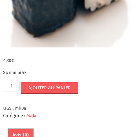
4,30
€
Surimi maki
quantité
AJOUTER AU PANIER
de
MK8
UGS :
mk08
Catégorie :
Maki
Avis (0)