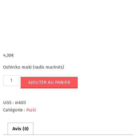
4,30
€
Oshinko maki (radis marinés)
quantité
AJOUTER AU PANIER
de
MK3
UGS :
mk03
Catégorie :
Maki
Avis (0)