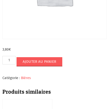
3,80
€
quantité
AJOUTER AU PANIER
de
Tsing
tao
Catégorie :
Bières
(bière
chinois
33cl)
Produits similaires