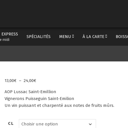
Prima
Navig
Menu
 EXPRESS
SPÉCIALITÉS
MENU
À LA CARTE
BOISS
Secondary
e midi
Navigation
Menu
Plage
13,00
€
–
24,00
€
de
AOP Lussac Saint-Emillion
prix :
Vignerons Puisseguin Saint-Emilion
13,00€
Un vin puissant et charpenté aux notes de fruits mûrs.
à
24,00€
CL