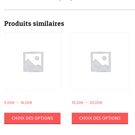
Produits similaires
Plage
Plage
9,00
€
–
16,00
€
10,50
€
–
20,00
€
de
de
Ce
Ce
prix :
prix :
CHOIX DES OPTIONS
CHOIX DES OPTIONS
produit
pro
9,00€
10,50€
a
a
à
à
plusieurs
plu