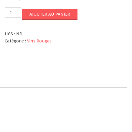
quantité
AJOUTER AU PANIER
de
Roc
de
UGS :
ND
Giraudon
Catégorie :
Vins Rouges