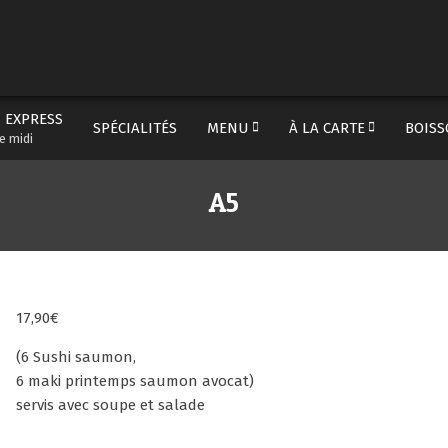
Prima
Navig
Menu
 EXPRESS
SPÉCIALITÉS
MENU
À LA CARTE
BOISS
Secondary
e midi
Navigation
Menu
A5
17,90
€
(6 Sushi saumon,
6 maki printemps saumon avocat)
servis avec soupe et salade