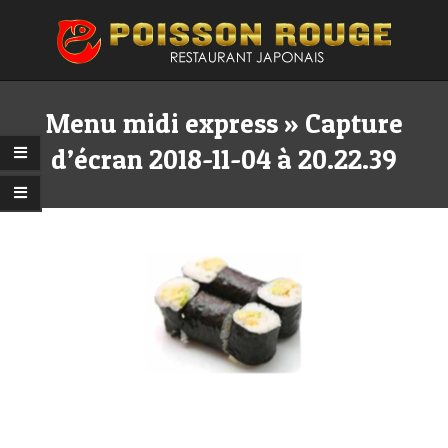
Skip
to
content
Primary
Secondary
Navigation
Navigation
Menu midi express »
Capture
Menu
Menu
d’écran 2018-11-04 à 20.22.39