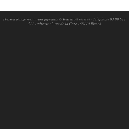
2018-
11-
04
Poisson Rouge restaurant japonais © Tout droit réservé - Téléphone 03 89 511
511 - adresse : 2 rue de la Gare - 68110 Illzach