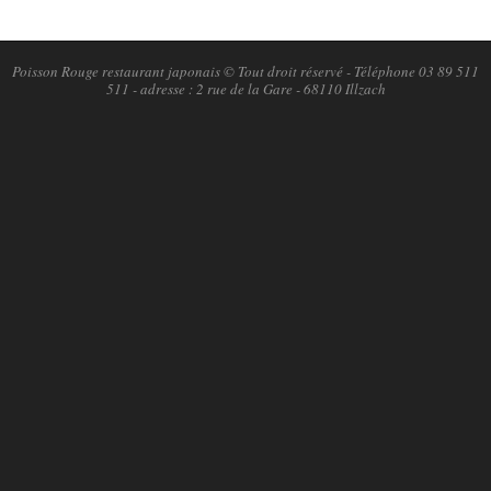
2018-
11-
04
Poisson Rouge restaurant japonais © Tout droit réservé - Téléphone 03 89 511
511 - adresse : 2 rue de la Gare - 68110 Illzach