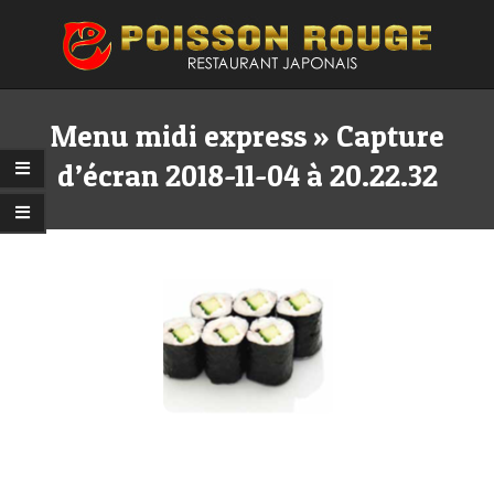
Skip
to
content
Primary
Secondary
Navigation
Navigation
Menu midi express »
Capture
Menu
Menu
d’écran 2018-11-04 à 20.22.32