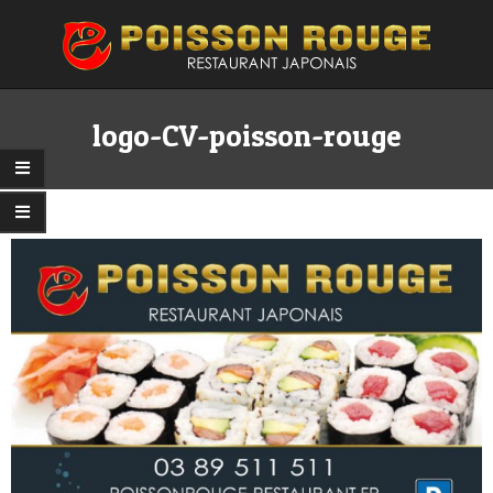
Skip
to
content
Primary
Secondary
Navigation
Navigation
logo-CV-poisson-rouge
Menu
Menu