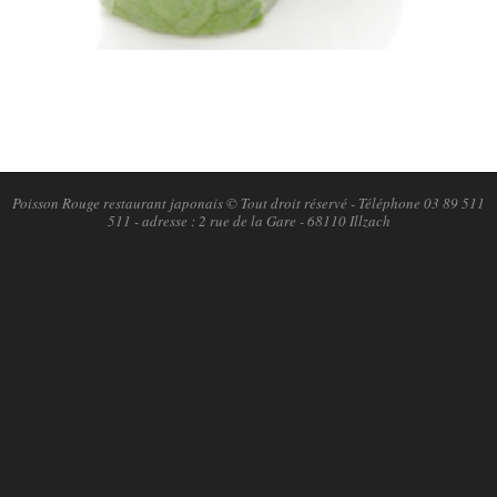
2018-
11-
06
Poisson Rouge restaurant japonais © Tout droit réservé - Téléphone 03 89 511
511 - adresse : 2 rue de la Gare - 68110 Illzach