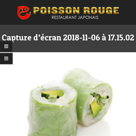
Skip
to
content
Primary
Secondary
Navigation
Navigation
Capture d’écran 2018-11-06 à 17.15.02
Menu
Menu