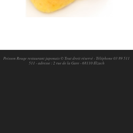
2018-
11-
06
Poisson Rouge restaurant japonais © Tout droit réservé - Téléphone 03 89 511
511 - adresse : 2 rue de la Gare - 68110 Illzach