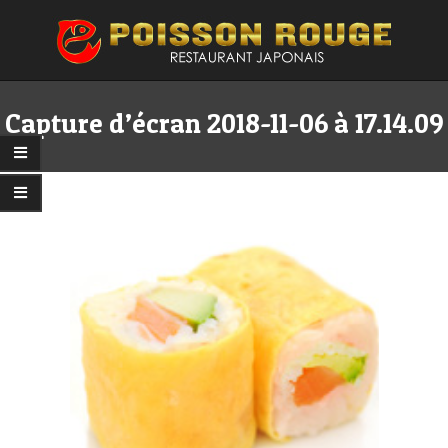
Skip
to
content
Primary
Secondary
Navigation
Navigation
Capture d’écran 2018-11-06 à 17.14.09
Menu
Menu