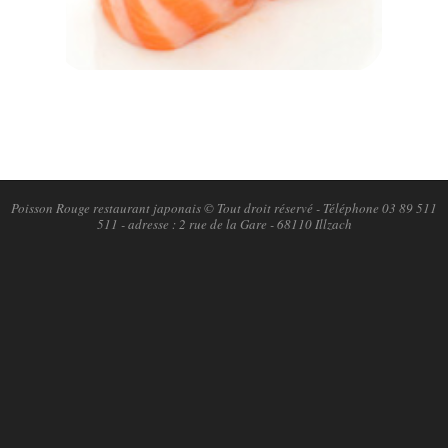
2018-
11-
06
Poisson Rouge restaurant japonais © Tout droit réservé - Téléphone 03 89 511
511 - adresse : 2 rue de la Gare - 68110 Illzach