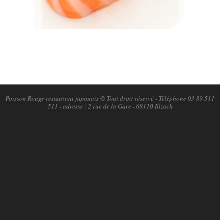
2018-
11-
06
Poisson Rouge restaurant japonais © Tout droit réservé - Téléphone 03 89 511
511 - adresse : 2 rue de la Gare - 68110 Illzach