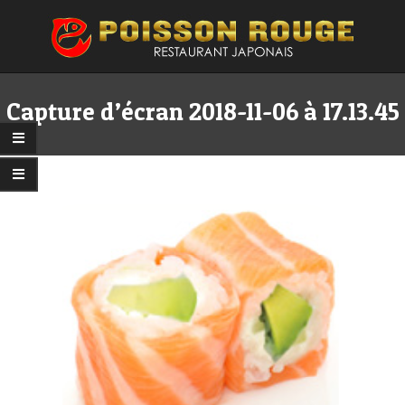
Skip
to
content
Primary
Secondary
Navigation
Navigation
Capture d’écran 2018-11-06 à 17.13.45
Menu
Menu