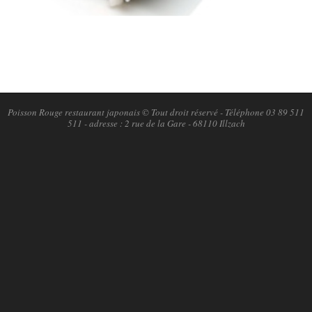
2018-
11-
06
Poisson Rouge restaurant japonais © Tout droit réservé - Téléphone 03 89 511
511 - adresse : 2 rue de la Gare - 68110 Illzach