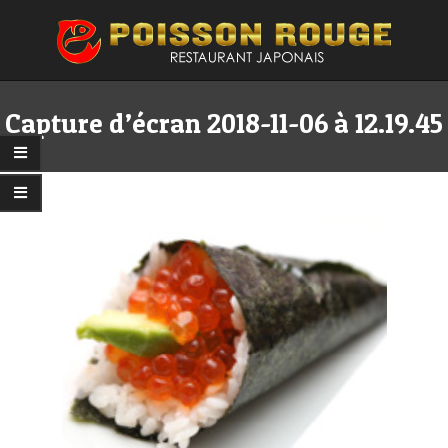
Skip
to
content
Primary
Secondary
Navigation
Navigation
Capture d’écran 2018-11-06 à 12.19.45
Menu
Menu