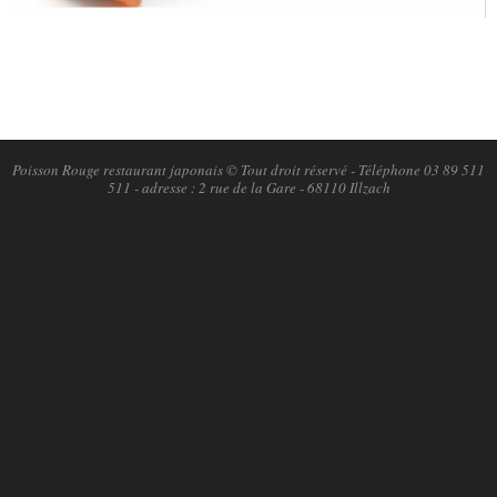
2021-
06-
08
Poisson Rouge restaurant japonais © Tout droit réservé - Téléphone 03 89 511
511 - adresse : 2 rue de la Gare - 68110 Illzach